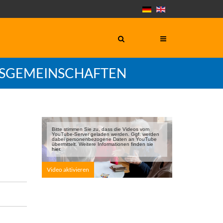
GSGEMEINSCHAFTEN
Bitte stimmen Sie zu, dass die Videos vom
YouTube-Server geladen werden. Ggf. werden
dabei personen­bezogene Daten an YouTube
übermittelt. Weitere Informationen finden sie
hier
.